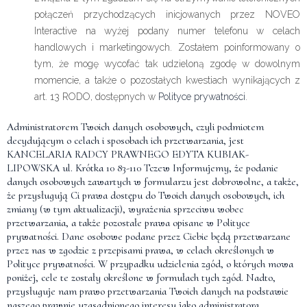
połączeń przychodzących inicjowanych przez NOVEO
Interactive na wyżej podany numer telefonu w celach
handlowych i marketingowych. Zostałem poinformowany o
tym, że mogę wycofać tak udzieloną zgodę w dowolnym
momencie, a także o pozostałych kwestiach wynikających z
art. 13 RODO, dostępnych w
Polityce prywatności
.
Administratorem Twoich danych osobowych, czyli podmiotem
decydującym o celach i sposobach ich przetwarzania, jest
KANCELARIA RADCY PRAWNEGO EDYTA KUBIAK-
LIPOWSKA ul. Krótka 10 83-110 Tczew Informujemy, że podanie
danych osobowych zawartych w formularzu jest dobrowolne, a także,
że przysługują Ci prawa dostępu do Twoich danych osobowych, ich
zmiany (w tym aktualizacji), wyrażenia sprzeciwu wobec
przetwarzania, a także pozostałe prawa opisane w
Polityce
prywatności
. Dane osobowe podane przez Ciebie będą przetwarzane
przez nas w zgodzie z przepisami prawa, w celach określonych w
Polityce prywatności
. W przypadku udzielenia zgód, o których mowa
poniżej, cele te zostały określone w formułach tych zgód. Nadto,
przysługuje nam prawo przetwarzania Twoich danych na podstawie
naszego prawnie uzasadnionego interesu jako administratora.