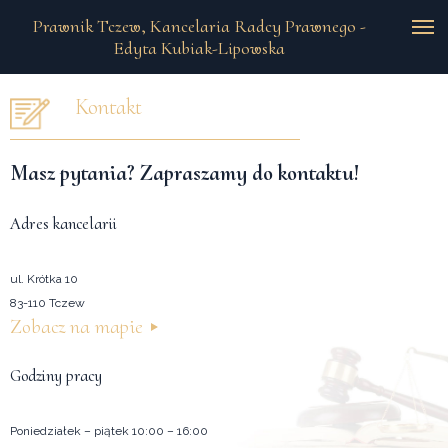
Prawnik Tczew, Kancelaria Radcy Prawnego -
Edyta Kubiak-Lipowska
Kontakt
Masz pytania? Zapraszamy do kontaktu!
rolex replica
Adres kancelarii
replica watches
ul. Krótka 10
83-110 Tczew
Zobacz na mapie
Godziny pracy
Poniedziałek – piątek 10:00 – 16:00