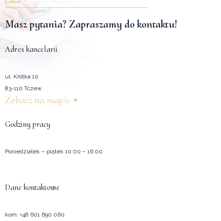
Masz pytania? Zapraszamy do kontaktu!
rolex replica
Adres kancelarii
replica watches
ul. Krótka 10
83-110 Tczew
Zobacz na mapie
Godziny pracy
Poniedziałek – piątek 10:00 – 16:00
Dane kontaktowe
kom:
+48 601 690 060