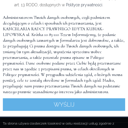
art. 13 RODO, dostępnych w
Polityce prywatności
.
Administratorem Twoich danych osobowych, czyli podmiotem
decydującym o celach i sposobach ich przetwarzania, jest
KANCELARIA RADCY PRAWNEGO EDYTA KUBIAK-
LIPOWSKA ul. Krótka 10 83-110 Tczew Informujemy, że podanie
danych osobowych zawartych w formularzu jest dobrowolne, a także,
że przysługują Ci prawa dostępu do Twoich danych osobowych, ich
zmiany (w tym aktualizacji), wyrażenia sprzeciwu wobec
przetwarzania, a także pozostałe prawa opisane w
Polityce
prywatności
. Dane osobowe podane przez Ciebie będą przetwarzane
przez nas w zgodzie z przepisami prawa, w celach określonych w
Polityce prywatności
. W przypadku udzielenia zgód, o których mowa
poniżej, cele te zostały określone w formułach tych zgód. Nadto,
przysługuje nam prawo przetwarzania Twoich danych na podstawie
naszego prawnie uzasadnionego interesu jako administratora.
WYŚLIJ
Ta strona używa ciasteczek (cookies) w celu realizacji usług zgodnie z