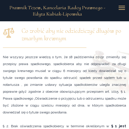
Prawnik Tczew, Kancelaria Radcy Prawnego -
Edyta Kubiak-Lipowska
Co zrobić aby nie odziedziczyć długów po
zmarłym krewnym
Nie wszyscy jeszcze wiedzą o tym, że 18 października 2015r. zmieniły się
przepisy prawa spadkowego, spadkobierca aby nie odpowiadać za długi
swojego krewnego musiał w ciągu 6 miesięcy od kiedy dowiedział się o
tytule swego powołania do spadku odrzucić spadek przed sądem lub u
notariusza , po zmianie ustawy sytuacja spadkobierców uległa znacznej
poprawie gdyż zgodnie z obecnie obowiązującym przepisem art. 1015. § 1.
Prawa spadkowego „Oświadczenie o przyjęciu lub o odrzuceniu spadku może
być złożone w ciągu sześciu miesięcy od dnia, w którym spadkobierca
dowiedział się o tytule swego powołania.
§ 2. Brak oświadczenia spadkobiercy w terminie określonym w
§ 1 jest